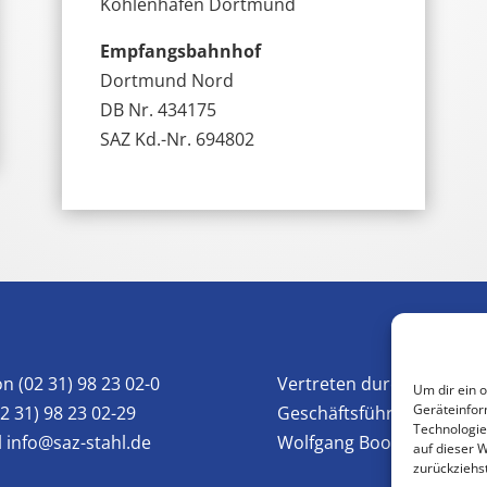
Kohlenhafen Dortmund
Empfangsbahnhof
Dortmund Nord
DB Nr. 434175
SAZ Kd.-Nr. 694802
on (02 31) 98 23 02-0
Vertreten durch die
Um dir ein 
Geräteinfor
02 31) 98 23 02-29
Geschäftsführung:
Technologie
l
info@saz-stahl.de
Wolfgang Boos
auf dieser 
zurückziehs