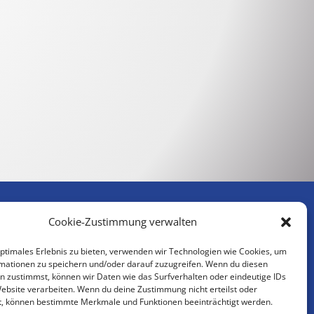
Cookie-Zustimmung verwalten
Handelsregistereintrag:
optimales Erlebnis zu bieten, verwenden wir Technologien wie Cookies, um
mationen zu speichern und/oder darauf zuzugreifen. Wenn du diesen
Amtsgericht Dortmund
n zustimmst, können wir Daten wie das Surfverhalten oder eindeutige IDs
HRB 13085
Website verarbeiten. Wenn du deine Zustimmung nicht erteilst oder
t, können bestimmte Merkmale und Funktionen beeinträchtigt werden.
USt.-ID-Nr. DE164880551